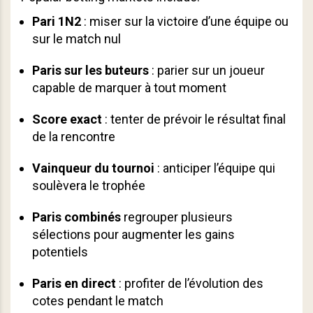
Pari 1N2
: miser sur la victoire d’une équipe ou
sur le match nul
Paris sur les buteurs
: parier sur un joueur
capable de marquer à tout moment
Score exact
: tenter de prévoir le résultat final
de la rencontre
Vainqueur du tournoi
: anticiper l’équipe qui
soulèvera le trophée
Paris combinés
regrouper plusieurs
sélections pour augmenter les gains
potentiels
Paris en direct
: profiter de l’évolution des
cotes pendant le match