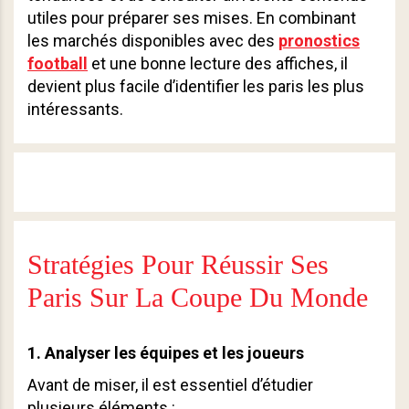
utiles pour préparer ses mises. En combinant
les marchés disponibles avec des
pronostics
football
et une bonne lecture des affiches, il
devient plus facile d’identifier les paris les plus
intéressants.
Stratégies Pour Réussir Ses
Paris Sur La Coupe Du Monde
1. Analyser les équipes et les joueurs
Avant de miser, il est essentiel d’étudier
plusieurs éléments :