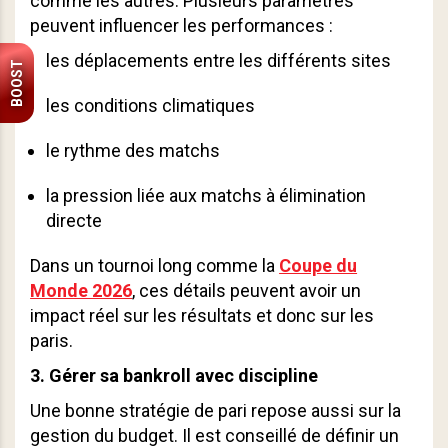
comme les autres. Plusieurs paramètres
peuvent influencer les performances :
les déplacements entre les différents sites
BOOST
les conditions climatiques
le rythme des matchs
la pression liée aux matchs à élimination
directe
Dans un tournoi long comme la
Coupe du
Monde 2026
, ces détails peuvent avoir un
impact réel sur les résultats et donc sur les
paris.
3. Gérer sa bankroll avec discipline
Une bonne stratégie de pari repose aussi sur la
gestion du budget. Il est conseillé de définir un