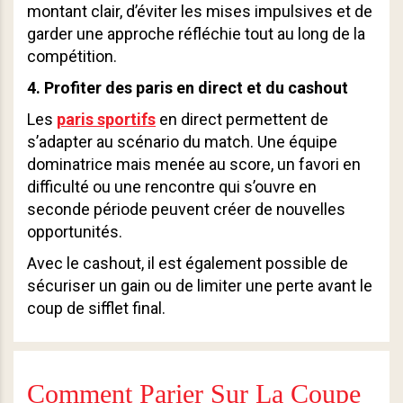
montant clair, d’éviter les mises impulsives et de
garder une approche réfléchie tout au long de la
compétition.
4. Profiter des paris en direct et du cashout
Les
paris sportifs
en direct permettent de
s’adapter au scénario du match. Une équipe
dominatrice mais menée au score, un favori en
difficulté ou une rencontre qui s’ouvre en
seconde période peuvent créer de nouvelles
opportunités.
Avec le cashout, il est également possible de
sécuriser un gain ou de limiter une perte avant le
coup de sifflet final.
Comment Parier Sur La Coupe