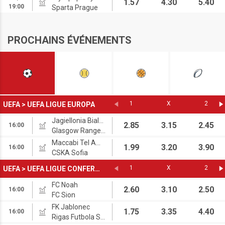
1.57
4.30
5.40
19:00
Sparta Prague
PROCHAINS ÉVÉNEMENTS
1
X
2
UEFA
>
UEFA LIGUE EUROPA
Jagiellonia Bialystok
2.85
3.15
2.45
16:00
Glasgow Rangers
Maccabi Tel Aviv
1.99
3.20
3.90
16:00
CSKA Sofia
1
X
2
UEFA
>
UEFA LIGUE CONFERENCE
FC Noah
2.60
3.10
2.50
16:00
FC Sion
FK Jablonec
1.75
3.35
4.40
16:00
Rigas Futbola Skola