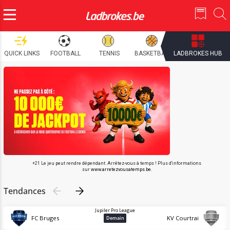
QUICK LINKS
FOOTBALL
TENNIS
BASKETBALL
LADBROKES HUB
CYCLISME
+21 Le jeu peut rendre dépendant. Arrêtez-vous à temps ! Plus d'informations
sur
www.arretezvousatemps.be
.
Tendances
Jupiler Pro League
FC Bruges
KV Courtrai
Demain