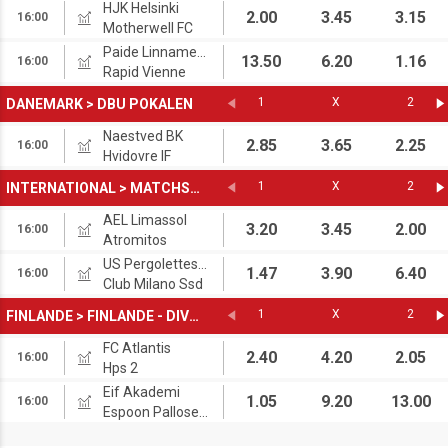
HJK Helsinki
2.00
3.45
3.15
16:00
Motherwell FC
Paide Linnameeskond
13.50
6.20
1.16
16:00
Rapid Vienne
1
X
2
DANEMARK
>
DBU POKALEN
Naestved BK
2.85
3.65
2.25
16:00
Hvidovre IF
1
X
2
INTERNATIONAL
>
MATCHS AMICAUX CLUBS
AEL Limassol
3.20
3.45
2.00
16:00
Atromitos
US Pergolettese 1932
1.47
3.90
6.40
16:00
Club Milano Ssd
1
X
2
FINLANDE
>
FINLANDE - DIVISION V
FC Atlantis
2.40
4.20
2.05
16:00
Hps 2
Eif Akademi
1.05
9.20
13.00
16:00
Espoon Palloseura Reserve