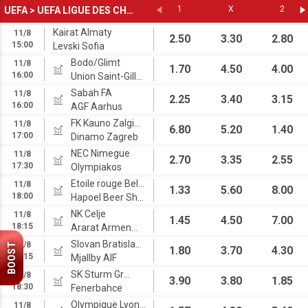
1
X
2
UEFA
>
UEFA LIGUE DES CHAMPIONS
Kairat Almaty
11/8
2.50
3.30
2.80
15:00
Levski Sofia
Bodo/Glimt
11/8
1.70
4.50
4.00
16:00
Union Saint-Gilloise
Sabah FA
11/8
2.25
3.40
3.15
16:00
AGF Aarhus
FK Kauno Zalgiris
11/8
6.80
5.20
1.40
17:00
Dinamo Zagreb
NEC Nimegue
11/8
2.70
3.35
2.55
17:30
Olympiakos
Etoile rouge Belgrade
11/8
1.33
5.60
8.00
18:00
Hapoel Beer Sheva FC
NK Celje
11/8
1.45
4.50
7.00
18:15
Ararat Armenia
Slovan Bratislava
11/8
BOOST
1.80
3.70
4.30
18:15
Mjallby AIF
SK Sturm Graz
11/8
3.90
3.80
1.85
18:30
Fenerbahce
Olympique Lyonnais
11/8