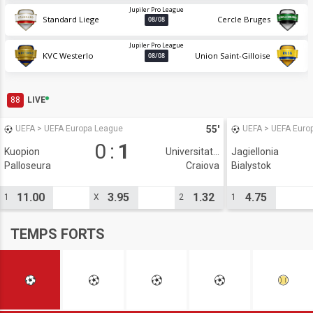
Jupiler Pro League
Standard Liege
Cercle Bruges
08/08
Jupiler Pro League
KVC Westerlo
Union Saint-Gilloise
08/08
88
LIVE
55'
UEFA
>
UEFA Europa League
UEFA
>
UEFA Euro
0
:
1
Kuopion
Universitatea
Jagiellonia
Palloseura
Craiova
Bialystok
1948 CS
11.00
3.95
1.32
4.75
1
X
2
1
TEMPS FORTS