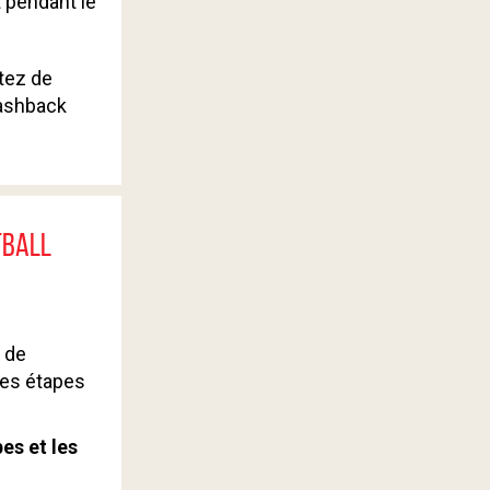
t pendant le
tez de
cashback
tball
s de
ces étapes
es et les