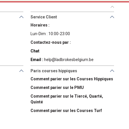
Service Client
Horaires :
Lun-Dim : 10:00-23:00
Contactez-nous par :
Chat
Email :
help@ladbrokesbelgium.be
Paris courses hippiques
Comment parier sur les Courses Hippiques
Comment parier sur le PMU
Comment parier sur le Tiercé, Quarté,
Quinté
Comment parier sur les Courses Turf