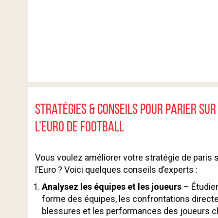
Stratégies & conseils pour parier sur
l’Euro de Football
Vous voulez améliorer votre stratégie de paris 
l’Euro ? Voici quelques conseils d’experts :
Analysez les équipes et les joueurs
– Étudier
forme des équipes, les confrontations directe
blessures et les performances des joueurs c