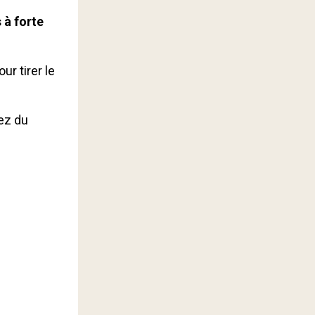
 à forte
ur tirer le
tez du