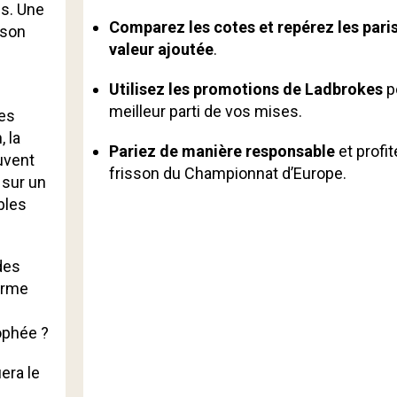
es. Une
Comparez les cotes et repérez les paris
 son
valeur ajoutée
.
Utilisez les promotions de Ladbrokes
po
meilleur parti de vos mises.
es
, la
Pariez de manière responsable
et profi
uvent
frisson du Championnat d’Europe.
 sur un
bles
des
terme
ophée ?
era le