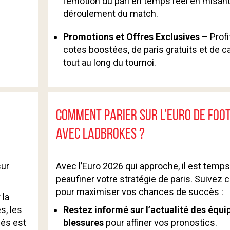
l’émotion du pari en temps réel en misan
déroulement du match.
Promotions et Offres Exclusives
– Profi
cotes boostées, de paris gratuits et de 
tout au long du tournoi.
Comment parier sur l’Euro de Foo
avec Ladbrokes ?
sur
Avec l’Euro 2026 qui approche, il est temp
peaufiner votre stratégie de paris. Suivez 
pour maximiser vos chances de succès :
 la
s, les
Restez informé sur l’actualité des équip
lés est
blessures
pour affiner vos pronostics.