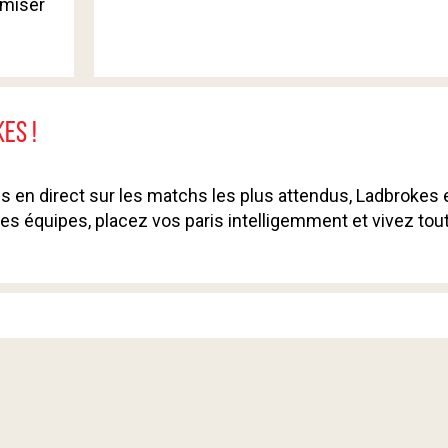
imiser
es !
is en direct sur les matchs les plus attendus, Ladbrokes 
 les équipes, placez vos paris intelligemment et vivez tout