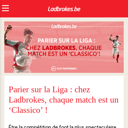
Parier sur la Liga : chez
Ladbrokes, chaque match est un
‘Classico’ !
Être la compétition de foot la plus spectaculaire