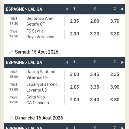
1
X
2
ESPAGNE
>
LALIGA
Deportivo Alaves
15/8
2.35
2.80
3.70
17:30
Getafe CF
FC Seville
15/8
2.30
3.20
3.30
19:30
Rayo Vallecano
Samedi 15 Aout 2026
1
X
2
ESPAGNE
>
LALIGA
Racing Santander
16/8
3.00
3.45
2.35
15:00
Villarreal CF
Espanyol Barcelone
16/8
2.05
3.35
3.90
17:00
Levante UD
Celta Vigo
16/8
2.00
3.40
3.80
19:30
CA Osasuna
Dimanche 16 Aout 2026
1
X
2
ESPAGNE
>
LALIGA