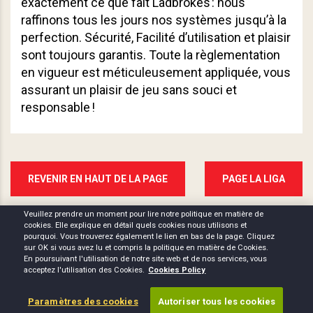
exactement ce que fait Ladbrokes : nous
raffinons tous les jours nos systèmes jusqu’à la
perfection. Sécurité, Facilité d’utilisation et plaisir
sont toujours garantis. Toute la règlementation
en vigueur est méticuleusement appliquée, vous
assurant un plaisir de jeu sans souci et
responsable !
REVENIR EN HAUT DE LA PAGE
PAGE LA LIGA
Veuillez prendre un moment pour lire notre politique en matière de
cookies. Elle explique en détail quels cookies nous utilisons et
pourquoi. Vous trouverez également le lien en bas de la page. Cliquez
sur OK si vous avez lu et compris la politique en matière de Cookies.
En poursuivant l'utilisation de notre site web et de nos services, vous
acceptez l'utilisation des Cookies.
Cookies Policy
Paramètres des cookies
Autoriser tous les cookies