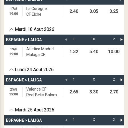
La Corogne
17/8
2.40
3.05
3.25
19:00
CF Elche
Mardi 18 Aout 2026
1
X
2
ESPAGNE
>
LALIGA
Atletico Madrid
19/8
1.32
5.40
10.00
19:00
Malaga CF
Lundi 24 Aout 2026
1
X
2
ESPAGNE
>
LALIGA
Valence CF
25/8
2.65
3.30
2.70
19:00
Real Betis Balompie
Mardi 25 Aout 2026
1
X
2
ESPAGNE
>
LALIGA