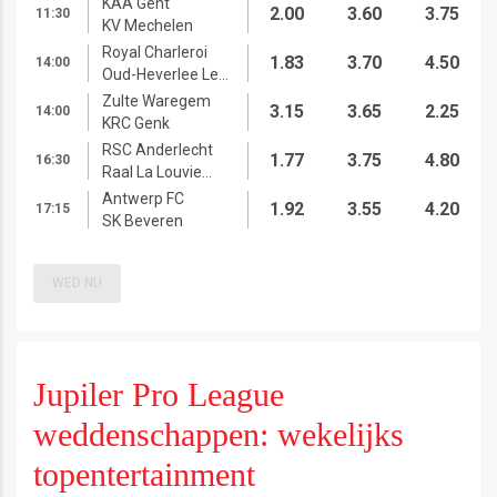
KAA Gent
2.00
3.60
3.75
11:30
KV Mechelen
Royal Charleroi
1.83
3.70
4.50
14:00
Oud-Heverlee Leuven
Zulte Waregem
3.15
3.65
2.25
14:00
KRC Genk
RSC Anderlecht
1.77
3.75
4.80
16:30
Raal La Louviere
Antwerp FC
1.92
3.55
4.20
17:15
SK Beveren
WED NU
Jupiler Pro League
weddenschappen: wekelijks
topentertainment