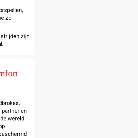
orspellen,
ie zo
strijden zijn
l.
mfort
dbrokes,
 partner en
 de wereld
op
l beschermd