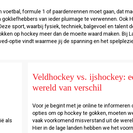
m voetbal, formule 1 of paardenrennen moet gaan, dat mag
om gokliefhebbers van ieder pluimage te verwennen. Ook
e sport, waarbij fysiek, techniek, balgevoel en talent d
gokken op hockey meer dan de moeite waard maken. Bij 
 wed-optie vindt waarmee jij de spanning en het spelplezi
Veldhockey vs. ijshockey: e
wereld van verschil
Voor je begint met je online te informeren
opties om op hockey te gokken, moeten w
ië als
vaak voorkomend misverstand uit de werel
Hier in de lage landen hebben we het voor