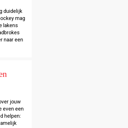
 duidelijk
 Hockey mag
e lakens
Ladbrokes
er naar een
en
 over jouw
e even een
d helpen:
namelijk