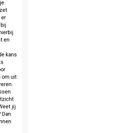
je
zet
 er
bij
ierbij
ht en
de kans
ts
oor
 om uit
veren.
ussen
tzicht
eet jij
? Dan
unnen