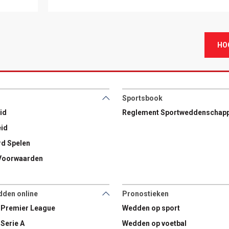
HO
Sportsbook
id
Reglement Sportweddenschap
eid
d Spelen
Voorwaarden
dden online
Pronostieken
 Premier League
Wedden op sport
Serie A
Wedden op voetbal