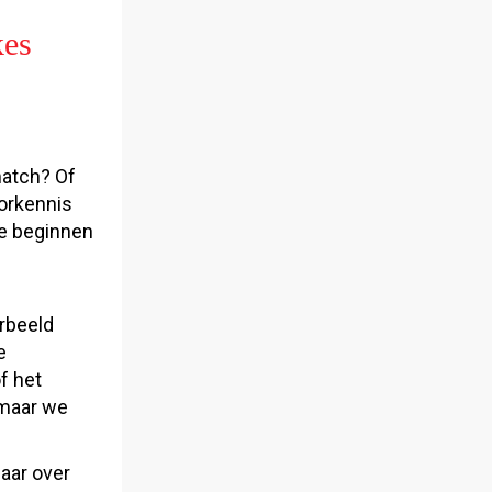
kes
match? Of
oorkennis
te beginnen
rbeeld
e
f het
 maar we
aar over