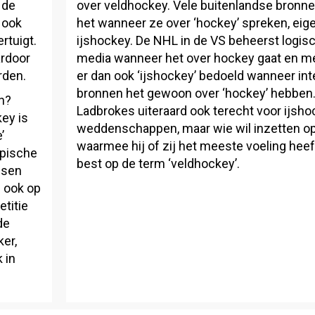
 de
over veldhockey. Vele buitenlandse bronn
t ook
het wanneer ze over ‘hockey’ spreken, eige
rtuigt.
ijshockey. De NHL in de VS beheerst logis
ardoor
media wanneer het over hockey gaat en m
rden.
er dan ook ‘ijshockey’ bedoeld wanneer int
bronnen het gewoon over ‘hockey’ hebben. 
n?
Ladbrokes uiteraard ook terecht voor ijsh
key is
weddenschappen, maar wie wil inzetten o
’
waarmee hij of zij het meeste voeling heef
mpische
best op de term ‘veldhockey’.
ssen
e ook op
titie
de
er,
 in