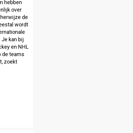
en hebben
nlijk over
cherwijze de
eestal wordt
ernationale
Je kan bij
ockey en NHL
p de teams
t, zoekt