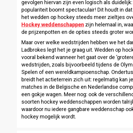
gevolgen hiervan zijn even logisch als duidelijk:
populariteit boomt spectaculair! Dit houdt in da
het wedden op hockey steeds meer zieltjes ove
Hockey weddenschappen
zijn helemaal in, wa
de prijzenpotten en de opties steeds groter wo
Maar over welke wedstrijden hebben we het da
Ladbrokes legt het je graag uit. Wedden op hoc
vooral bekend wanneer het gaat over de ‘grotere
wedstrijden, zoals bijvoorbeeld tijdens de Oly
Spelen of een wereldkampioenschap. Ondertu
breidt het actieterrein zich uit: regelmatig kan j
matches in de Belgische en Nederlandse compe
een gokje wagen. Meer nog: ook de verschillen
soorten hockey weddenschappen worden talrijk
waardoor nu iedere gangbare weddenschap ook
hockey mogelijk wordt.