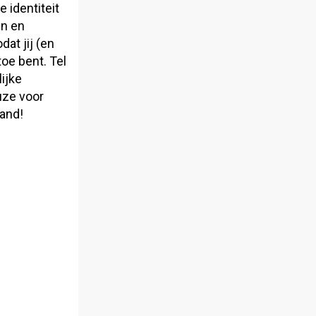
 identiteit
n en
at jij (en
toe bent. Tel
lijke
uze voor
tand!