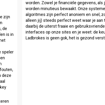
worden. Zowel je financiële gegevens, als je
worden minutieus bewaakt. Onze systeme
algoritmes zijn perfect anoniem en snel, zod
e zijn
alleen jij) steeds perfect weet waar je aan 
en
daarbij de uiterst fraaie en gebruiksvriende
, de
interfaces op onze sites en je weet: de ke
en is in
Ladbrokes is geen gok, het is gezond vers
net
e speler
sen
n
 fouten,
n deze
aal
ckey
teren