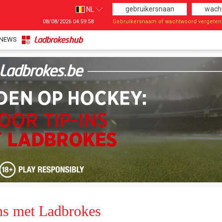
NL
08/08/2026
04:59:59
Gebruikersnaam of wachtwoord vergeten
Taal
EN
NEWS
FR
NL
ns met Ladbrokes