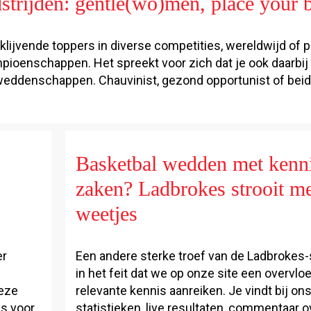
strijden: gentle(wo)men, place your b
ijvende toppers in diverse competities, wereldwijd of p
pioenschappen. Het spreekt voor zich dat je ook daarbij
weddenschappen. Chauvinist, gezond opportunist of beid
Basketbal wedden met kenn
zaken? Ladbrokes strooit m
weetjes
er
Een andere sterke troef van de Ladbrokes-s
in het feit dat we op onze site een overvlo
deze
relevante kennis aanreiken. Je vindt bij on
fs voor
statistieken, live resultaten, commentaar o