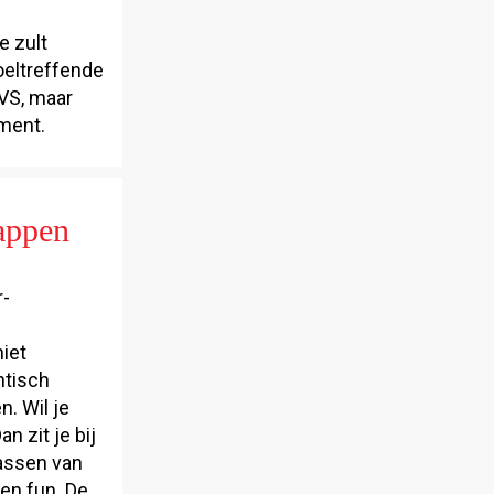
e zult
oeltreffende
 VS, maar
ment.
appen
r-
iet
ntisch
. Wil je
 zit je bij
assen van
 en fun. De