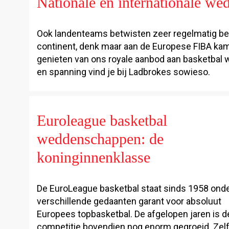
Nationale en internationale wed
Ook landenteams betwisten zeer regelmatig bekl
continent, denk maar aan de Europese FIBA kam
genieten van ons royale aanbod aan basketbal 
en spanning vind je bij Ladbrokes sowieso.
Euroleague basketbal
weddenschappen: de
koninginnenklasse
De EuroLeague basketbal staat sinds 1958 ond
verschillende gedaanten garant voor absoluut
Europees topbasketbal. De afgelopen jaren is 
competitie bovendien nog enorm gegroeid. Zel