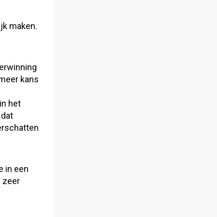
ijk maken.
verwinning
 meer kans
in het
 dat
erschatten
e in een
 zeer