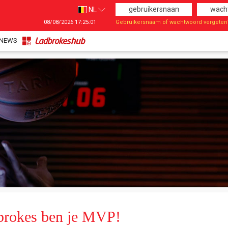
NL
08/08/2026
17:25:01
Gebruikersnaam of wachtwoord vergeten
Taal
EN
NEWS
FR
NL
brokes ben je MVP!