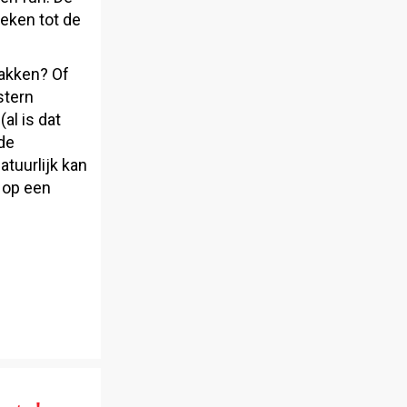
reken tot de
pakken? Of
stern
al is dat
 de
atuurlijk kan
n op een