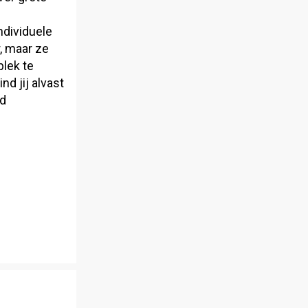
dividuele
, maar ze
plek te
d jij alvast
ed