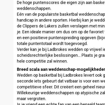
De hoge puntenscores die eigen zijn aan basket
weddenschappen.
Eén van de populairste basketbal weddenschapp
handicap in andere sporten. Hierbij kan je wedd
de Clippers de Lakers zullen verslagen met minst
je. Een ideale manier om dus om op de favoriet
en een positieve puntenspreiding opgeven (bijv.
totale puntentotaal wordt toegevoegd.
Verder kan je bij Ladbrokes wedden op vrijwel i
scheidsrechterlijke beslissingen… Plaats je g
hele competitie zal winnen.
Breed scala aan weddenschap-mogelijkhede
Wedden op basketbal bij Ladbrokes levert ook g
seconde iets gebeurt dat vatbaar is voor een 
competitieve sfeer. Dit creëert een geheel nie
Willekeurige weddenschappen op atypische zak
maar vergroten.
Is je vriend een echte fan van een bepaald tea