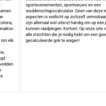
e
sportevenementen, sportnieuws en een
 namen
weddenschapscalculator. Geen van deze in
an
aspecten is wellicht op zichzelf onmisbaar
celona,
zijn allemaal wel uiterst handig om op één 
inaikos
kunnen raadplegen. Kortom: Op onze site vin
alle inzichten die je nodig hebt om een go
 om elk
gecalculeerde gok te wagen!
ie,
agd
 wedden
n
ke