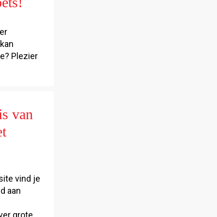
ets!
er
 kan
e? Plezier
is van
et
ite vind je
ed aan
s
ver grote