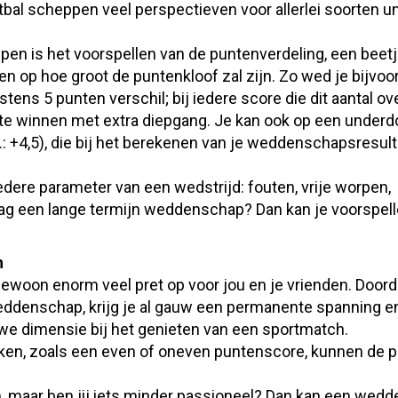
bal scheppen veel perspectieven voor allerlei soorten u
en is het voorspellen van de puntenverdeling, een beetj
en op hoe groot de puntenkloof zal zijn. Zo wed je bijvoo
ens 5 punten verschil; bij iedere score die dit aantal ove
 te winnen met extra diepgang. Je kan ook op een underd
: +4,5), die bij het berekenen van je weddenschapsresult
edere parameter van een wedstrijd: fouten, vrije worpen,
raag een lange termijn weddenschap? Dan kan je voorspel
n
ewoon enorm veel pret op voor jou en je vrienden. Doorda
weddenschap, krijg je al gauw een permanente spanning e
uwe dimensie bij het genieten van een sportmatch.
en, zoals een even of oneven puntenscore, kunnen de pr
m, maar ben jij iets minder passioneel? Dan kan een wed