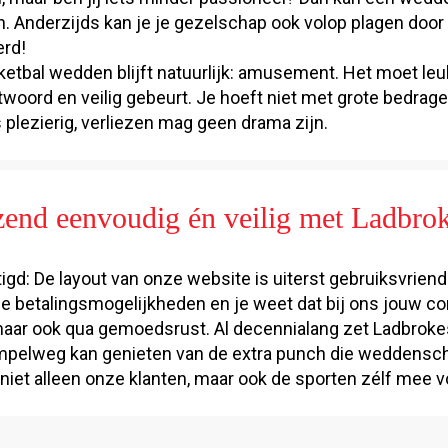
 Anderzijds kan je je gezelschap ook volop plagen door 
erd!
tbal wedden blijft natuurlijk: amusement. Het moet leuk
twoord en veilig gebeurt. Je hoeft niet met grote bedrag
is plezierig, verliezen mag geen drama zijn.
end eenvoudig én veilig met Ladbro
gd: De layout van onze website is uiterst gebruiksvriende
verse betalingsmogelijkheden en je weet dat bij ons jouw c
, maar ook qua gemoedsrust. Al decennialang zet Ladbrokes
simpelweg kan genieten van de extra punch die weddens
iet alleen onze klanten, maar ook de sporten zélf mee vo