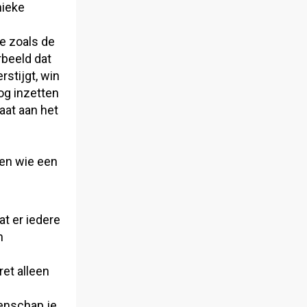
nieke
e zoals de
rbeeld dat
rstijgt, win
og inzetten
aat aan het
len wie een
t er iedere
n
et alleen
denschap je