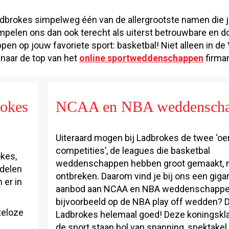
adbrokes simpelweg één van de allergrootste namen die j
empelen ons dan ook terecht als uiterst betrouwbare en d
 op jouw favoriete sport: basketbal! Niet alleen in de
 naar de top van het
online sportweddenschappen
firma
rokes
NCAA en NBA weddensch
Uiteraard mogen bij Ladbrokes de twee ‘oe
competities’, de leagues die basketbal
okes,
weddenschappen hebben groot gemaakt, n
rdelen
ontbreken. Daarom vind je bij ons een giga
 er in
aanbod aan NCAA en NBA weddenschappen
bijvoorbeeld op de NBA play off wedden? Dan
teloze
Ladbrokes helemaal goed! Deze koningskl
de sport staan bol van spanning, spektakel