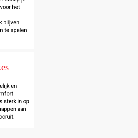
voor het
 blijven.
en te spelen
kes
lijk en
omfort
 sterk in op
chappen aan
oruit.