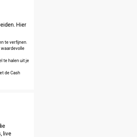
eiden. Hier
n te verfijnen.
n waardevolle
te halen uit je
met de Cash
die
 live