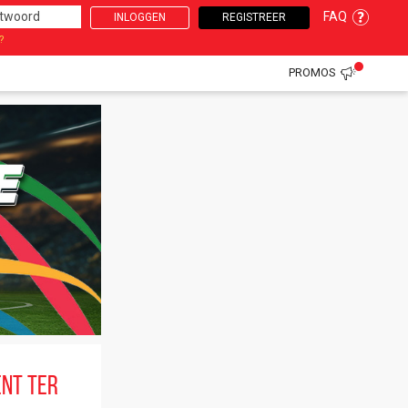
FAQ
INLOGGEN
REGISTREER
?
PROMOS
ent ter