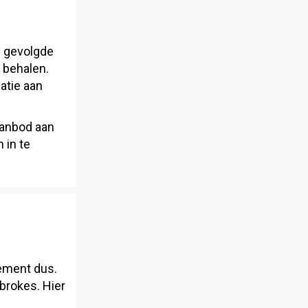
d gevolgde
 behalen.
atie aan
aanbod aan
 in te
ement dus.
brokes. Hier