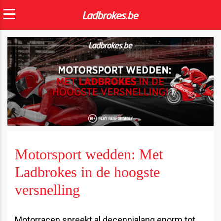
Motorsport wedden: Met
Ladbrokes in de hoogste
versnelling
Motorracen spreekt al decennialang enorm tot