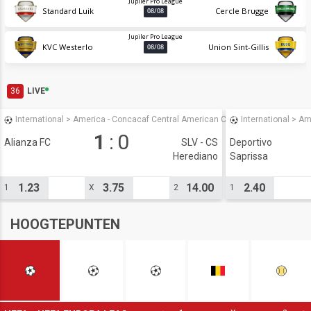
Jupiler Pro League
Standard Luik
Cercle Brugge
08/08
Jupiler Pro League
KVC Westerlo
Union Sint-Gillis
08/08
36
LIVE
73'
International
>
America - Concacaf Central American Cup
International
>
Ame
1
:
0
Alianza FC
SLV - CS
Deportivo
Herediano
Saprissa
1.23
3.75
14.00
2.40
1
X
2
1
HOOGTEPUNTEN