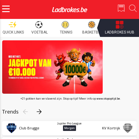
QUICK LINKS
VOETBAL
TENNIS
BASKETBAL
LADBROKES HUB
WIELRENNEN
+21 gokken kan verslavend zijn. Stop op tijd! Meer info op
www.stopoptijd.be
.
Trends
Jupiler Pro League
Club Brugge
KV Kortrijk
Morgen