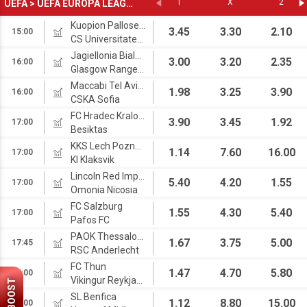
1
X
2
UEFA
>
UEFA EUROPA LEAGUE
Kuopion Palloseura
3.45
3.30
2.10
15:00
CS Universitatea Craiova
Jagiellonia Bialystok
3.00
3.20
2.35
16:00
Glasgow Rangers
Maccabi Tel Aviv FC
1.98
3.25
3.90
16:00
CSKA Sofia
FC Hradec Kralove
3.90
3.45
1.92
17:00
Besiktas
KKS Lech Poznan
1.14
7.60
16.00
17:00
KI Klaksvik
Lincoln Red Imps FC
5.40
4.20
1.55
17:00
Omonia Nicosia
FC Salzburg
1.55
4.30
5.40
17:00
Pafos FC
PAOK Thessaloniki
1.67
3.75
5.00
17:45
RSC Anderlecht
FC Thun
1.47
4.70
5.80
18:00
Vikingur Reykjavik
BOOST
SL Benfica
1.12
8.80
15.00
19:00