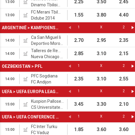
2.25
3.50
2.45
13:00
Dinamo Tbilisi 2
FC Merani Tbilisi
1.55
3.80
4.40
13:00
Didube 2014
1
X
2
ARGENTINIË
>
KAMPIOENSCHAP RESERVEN
Ca San Miguel Ii
2.70
2.95
2.35
14:00
Deportivo Moron Res.
Talleres de Remedios Res
2.85
3.10
2.15
14:00
Nueva Chicago Res.
1
X
2
OEZBEKISTAN
>
PFL
PFC Sogdiana
2.35
3.10
2.55
14:00
FC Andijon
1
X
2
UEFA
>
UEFA EUROPA LEAGUE
Kuopion Palloseura
3.45
3.30
2.10
15:00
CS Universitatea Craiova
1
X
2
UEFA
>
UEFA CONFERENCE LEAGUE
FC Inter Turku
1.85
3.60
3.60
15:00
FC Vaduz