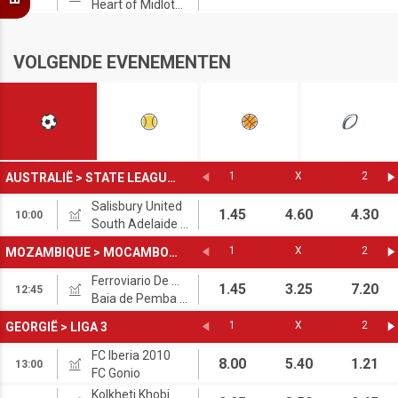
Heart of Midlothian FC
VOLGENDE EVENEMENTEN
1
X
2
AUSTRALIË
>
STATE LEAGUES
Salisbury United
1.45
4.60
4.30
10:00
South Adelaide FC
1
X
2
MOZAMBIQUE
>
MOCAMBOLA
Ferroviario De Maputo
1.45
3.25
7.20
12:45
Baia de Pemba FC
1
X
2
GEORGIË
>
LIGA 3
FC Iberia 2010
8.00
5.40
1.21
13:00
FC Gonio
Kolkheti Khobi