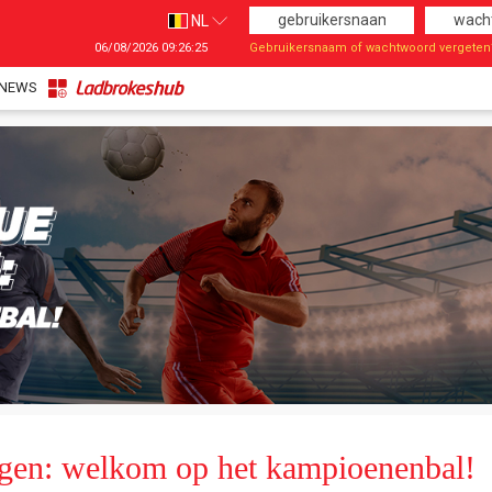
NL
06/08/2026
09:26:25
Gebruikersnaam of wachtwoord vergeten
Taal
EN
NEWS
FR
NL
gen: welkom op het kampioenenbal!