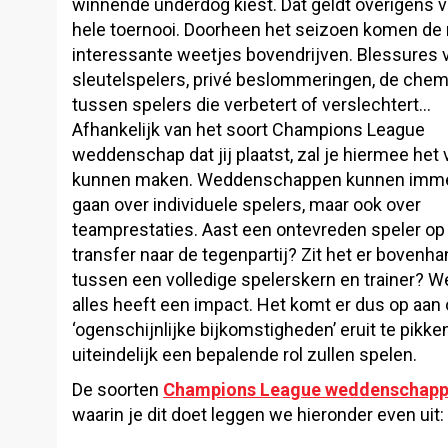
winnende underdog kiest. Dat geldt overigens v
hele toernooi. Doorheen het seizoen komen de
interessante weetjes bovendrijven. Blessures 
sleutelspelers, privé beslommeringen, de chem
tussen spelers die verbetert of verslechtert…
Afhankelijk van het soort Champions League
weddenschap dat jij plaatst, zal je hiermee het 
kunnen maken. Weddenschappen kunnen imm
gaan over individuele spelers, maar ook over
teamprestaties. Aast een ontevreden speler op
transfer naar de tegenpartij? Zit het er bovenh
tussen een volledige spelerskern en trainer? We
alles heeft een impact. Het komt er dus op aan
‘ogenschijnlijke bijkomstigheden’ eruit te pikken
uiteindelijk een bepalende rol zullen spelen.
De soorten
Champions League weddenschap
waarin je dit doet leggen we hieronder even uit: