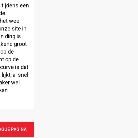
 tijdens een
gde
 het weer
nze site in
n ding is
kkend groot
 op de
t op de
rcurve is dat
jkt, al snel
aker wel
kan
AGUE PAGINA