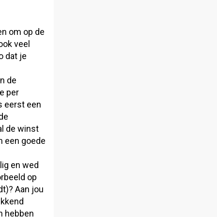
ren om op de
ook veel
o dat je
an de
e per
s eerst een
rde
l de winst
an een goede
lig en wed
orbeeld op
t)? Aan jou
ekkend
n hebben