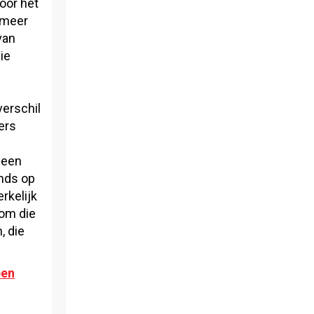
oor het
 meer
van
ie
verschil
ers
 een
ands op
rkelijk
 om die
, die
pen