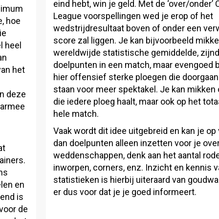
eind hebt, win je geld. Met de ‘over/onder
inimum
League voorspellingen wed je erop of het
e, hoe
wedstrijdresultaat boven of onder een ve
ie
score zal liggen. Je kan bijvoorbeeld mikk
l heel
wereldwijde statistische gemiddelde, zijnd
an
doelpunten in een match, maar evengoed b
van het
hier offensief sterke ploegen die doorgaan
staan voor meer spektakel. Je kan mikken 
in deze
die iedere ploeg haalt, maar ook op het tota
waarmee
hele match.
Vaak wordt dit idee uitgebreid en kan je op
dan doelpunten alleen inzetten voor je ove
at
weddenschappen, denk aan het aantal rode
ainers.
inworpen, corners, enz. Inzicht en kennis 
ons
statistieken is hierbij uiteraard van goudw
elen en
er dus voor dat je je goed informeert.
end is
 voor de