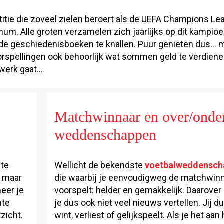
itie die zoveel zielen beroert als de UEFA Champions Le
um. Alle groten verzamelen zich jaarlijks op dit kampi
 geschiedenisboeken te knallen. Puur genieten dus… ma
rspellingen ook behoorlijk wat sommen geld te verdienen
 werk gaat…
Matchwinnaar en over/onde
weddenschappen
ste
Wellicht de bekendste
voetbalweddensch
, maar
die waarbij je eenvoudigweg de matchwin
neer je
voorspelt: helder en gemakkelijk. Daarove
hte
je dus ook niet veel nieuws vertellen. Jij d
tzicht.
wint, verliest of gelijkspeelt. Als je het aan