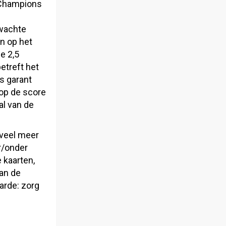
’ Champions
rwachte
en op het
e 2,5
etreft het
s garant
op de score
al van de
 veel meer
r/onder
 kaarten,
van de
aarde: zorg