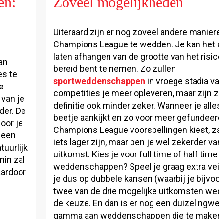
en:
Zoveel mogelijkheden
Uiteraard zijn er nog zoveel andere manie
Champions League te wedden. Je kan het 
laten afhangen van de grootte van het risic
an
bereid bent te nemen. Zo zullen
es te
sportweddenschappen
in vroege stadia v
e
competities je meer opleveren, maar zijn z
 van je
definitie ook minder zeker. Wanneer je alle
der. De
beetje aankijkt en zo voor meer gefundee
oor je
Champions League voorspellingen kiest, za
t een
iets lager zijn, maar ben je wel zekerder v
tuurlijk
uitkomst. Kies je voor full time of half time
min zal
weddenschappen? Speel je graag extra vei
aardoor
je dus op dubbele kansen (waarbij je bijvo
twee van de drie mogelijke uitkomsten wed
de keuze. En dan is er nog een duizelingw
gamma aan weddenschappen die te make