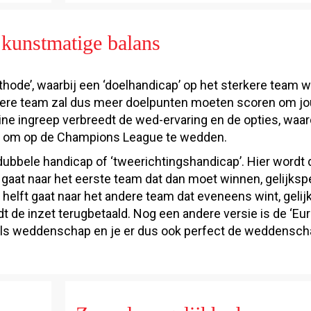
kunstmatige balans
hode’, waarbij een ‘doelhandicap’ op het sterkere team w
terkere team zal dus meer doelpunten moeten scoren om j
e ingreep verbreedt de wed-ervaring en de opties, waar
t om op de Champions League te wedden.
dubbele handicap of ‘tweerichtingshandicap’. Hier wordt 
gaat naar het eerste team dat dan moet winnen, gelijksp
helft gaat naar het andere team dat eveneens wint, gelij
rdt de inzet terugbetaald. Nog een andere versie is de ‘E
n als weddenschap en je er dus ook perfect de weddensc