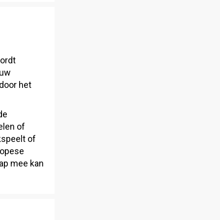
ordt
ouw
door het
de
elen of
kspeelt of
uropese
hap mee kan