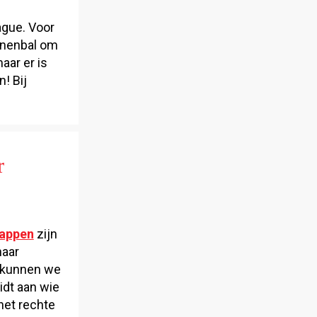
ague. Voor
oenenbal om
ar er is
! Bij
r
appen
zijn
naar
r kunnen we
uidt aan wie
 het rechte