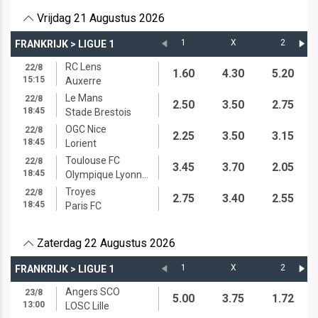
Vrijdag 21 Augustus 2026
1
X
2
FRANKRIJK
>
LIGUE 1
RC Lens
22/8
1.60
4.30
5.20
15:15
Auxerre
Le Mans
22/8
2.50
3.50
2.75
18:45
Stade Brestois
OGC Nice
22/8
2.25
3.50
3.15
18:45
Lorient
Toulouse FC
22/8
3.45
3.70
2.05
18:45
Olympique Lyonnais
Troyes
22/8
2.75
3.40
2.55
18:45
Paris FC
Zaterdag 22 Augustus 2026
1
X
2
FRANKRIJK
>
LIGUE 1
Angers SCO
23/8
5.00
3.75
1.72
13:00
LOSC Lille