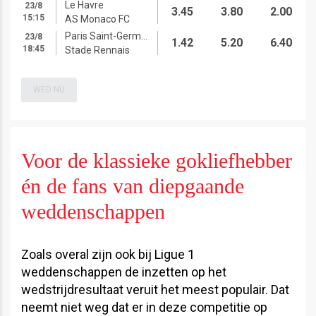
Le Havre
23/8
3.45
3.80
2.00
15:15
AS Monaco FC
Paris Saint-Germain FC
23/8
1.42
5.20
6.40
18:45
Stade Rennais
WED NU
Voor de klassieke gokliefhebber
én de fans van diepgaande
weddenschappen
Zoals overal zijn ook bij Ligue 1
weddenschappen de inzetten op het
wedstrijdresultaat veruit het meest populair. Dat
neemt niet weg dat er in deze competitie op