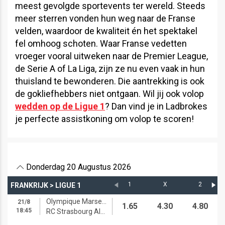
meest gevolgde sportevents ter wereld. Steeds
meer sterren vonden hun weg naar de Franse
velden, waardoor de kwaliteit én het spektakel
fel omhoog schoten. Waar Franse vedetten
vroeger vooral uitweken naar de Premier League,
de Serie A of La Liga, zijn ze nu even vaak in hun
thuisland te bewonderen. Die aantrekking is ook
de gokliefhebbers niet ontgaan. Wil jij ook volop
wedden op de Ligue 1
? Dan vind je in Ladbrokes
je perfecte assistkoning om volop te scoren!
Donderdag 20 Augustus 2026
1
X
2
FRANKRIJK
>
LIGUE 1
Olympique Marseille
21/8
1.65
4.30
4.80
18:45
RC Strasbourg Alsace