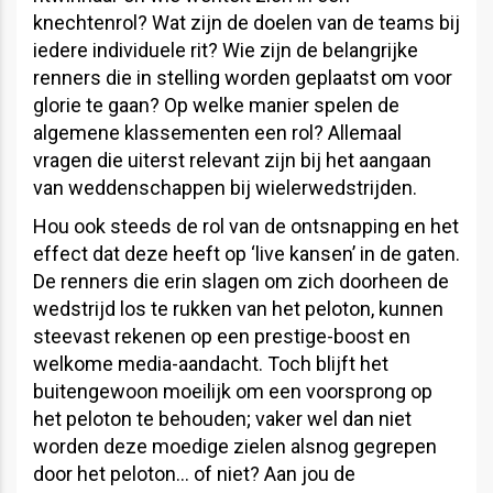
knechtenrol? Wat zijn de doelen van de teams bij
iedere individuele rit? Wie zijn de belangrijke
renners die in stelling worden geplaatst om voor
glorie te gaan? Op welke manier spelen de
algemene klassementen een rol? Allemaal
vragen die uiterst relevant zijn bij het aangaan
van weddenschappen bij wielerwedstrijden.
Hou ook steeds de rol van de ontsnapping en het
effect dat deze heeft op ‘live kansen’ in de gaten.
De renners die erin slagen om zich doorheen de
wedstrijd los te rukken van het peloton, kunnen
steevast rekenen op een prestige-boost en
welkome media-aandacht. Toch blijft het
buitengewoon moeilijk om een ​​voorsprong op
het peloton te behouden; vaker wel dan niet
worden deze moedige zielen alsnog gegrepen
door het peloton… of niet? Aan jou de