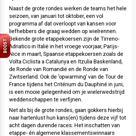
Naast de grote rondes werken de teams het hele
seizoen, van januari tot oktober, een vol
programma af dat overloopt van kansen voor
liefhebbers die graag wedden op wielrennen.
Bekende grote etappekoersen zijn de Tirreno-
BOOST
Adriatico in Italië in het vroege voorjaar, Parijs-
Nice in maart, Spaanse etappekoersen zoals de
Volta Ciclista a Catalunya en Itzulia Baskenland,
de Ronde van Romandië en de Ronde van
Zwitserland. Ook de ‘opwarming’ van de Tour de
France tijdens het Critérium du Dauphiné in juni,
is een mooie gelegenheid om je wielerwedstrijd
weddenschappen te verfijnen.
Net als bij de grote rondes, gaan gokkers hierbij
naar hartenlust hun kans(en) tijdens deze vijf tot
acht dagen durende races. Het inschatten van
etappe- én algemene klassementswinnaars