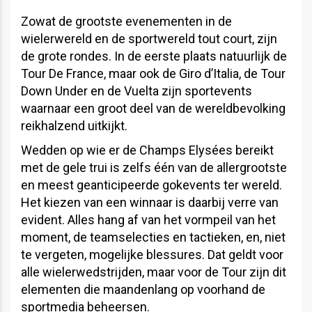
Zowat de grootste evenementen in de
wielerwereld en de sportwereld tout court, zijn
de grote rondes. In de eerste plaats natuurlijk de
Tour De France, maar ook de Giro d’Italia, de Tour
Down Under en de Vuelta zijn sportevents
waarnaar een groot deel van de wereldbevolking
reikhalzend uitkijkt.
Wedden op wie er de Champs Elysées bereikt
met de gele trui is zelfs één van de allergrootste
en meest geanticipeerde gokevents ter wereld.
Het kiezen van een winnaar is daarbij verre van
evident. Alles hang af van het vormpeil van het
moment, de teamselecties en tactieken, en, niet
te vergeten, mogelijke blessures. Dat geldt voor
alle wielerwedstrijden, maar voor de Tour zijn dit
elementen die maandenlang op voorhand de
sportmedia beheersen.