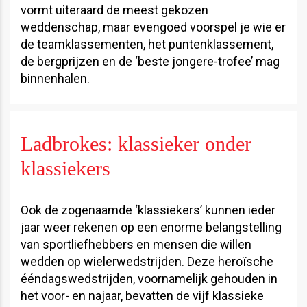
vormt uiteraard de meest gekozen
weddenschap, maar evengoed voorspel je wie er
de teamklassementen, het puntenklassement,
de bergprijzen en de ‘beste jongere-trofee’ mag
binnenhalen.
Ladbrokes: klassieker onder
klassiekers
Ook de zogenaamde ‘klassiekers’ kunnen ieder
jaar weer rekenen op een enorme belangstelling
van sportliefhebbers en mensen die willen
wedden op wielerwedstrijden. Deze heroïsche
ééndagswedstrijden, voornamelijk gehouden in
het voor- en najaar, bevatten de vijf klassieke