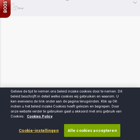
BOOST
Gelieve de tijd te nemen ons beleid inzake cookies door te nemen. Dit
beleid beschrijft in detail welke cookies wij gebruiken en waarom. U
kan eveneens de link onder aan de pagina terugvinden. Klik op OK
indien u het beleid inzake Cookies heeft gelezen en begrepen. Door
onze website verder te gebruiken gaat u akkoord met ons gebruik van
Cookies.
Cookies Policy
Cookie-instellingen
Alle cookies accepteren
Home
Stort
Live
My bets
Inbox